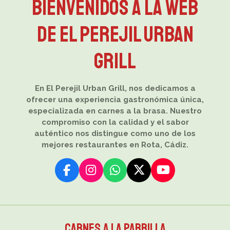
Bienvenidos a la web
de El Perejil Urban
Grill
En El Perejil Urban Grill, nos dedicamos a
ofrecer una experiencia gastronómica única,
especializada en carnes a la brasa. Nuestro
compromiso con la calidad y el sabor
auténtico nos distingue como uno de los
mejores restaurantes en Rota, Cádiz.
F
I
W
X
Y
a
n
h
o
c
s
a
u
e
t
t
T
b
a
s
u
CARNES A LA
PARRILLA