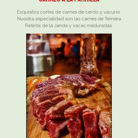
o
g
A
b
o
r
p
e
Exquisitos cortes de carnes de cerdo y vacuno.
k
a
p
Nuestra especialidad son las carnes de Ternera
m
Retinta de la Janda y vacas maduradas.